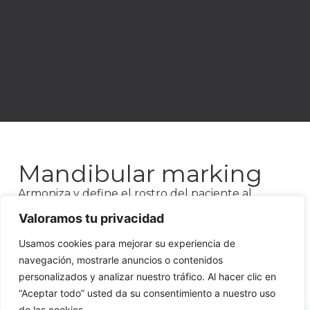
Mandibular marking
Armoniza y define el rostro del paciente al
marcarse la línea de la mandíbula. Este es el
Valoramos tu privacidad
tratamiento favorito de los pacientes hombres, ya
que realza sus rasgos masculinos de manera no
Usamos cookies para mejorar su experiencia de
invasiva. Esto no significa que no lo apliquemos
navegación, mostrarle anuncios o contenidos
en mujeres, ya que también nos permite
personalizados y analizar nuestro tráfico. Al hacer clic en
armonizar los rasgos faciales. Por lo general se
“Aceptar todo” usted da su consentimiento a nuestro uso
realiza con ácido hialurónico, con una duración
de las cookies.