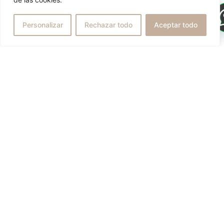
de entre 12 y 18 meses.
Personalizar
Rechazar todo
Aceptar todo
ANTERIOR
SIGUIENTE
Chin projection
Cheekbone filler